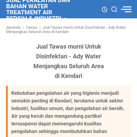
JUAL PERALATAN DAN
BAHAN WATER
TREATMENT AIR
BERSIH & INDUSTRI –
ADY WATER
›
›
Beranda
Tawas
Jual Tawas murni Untuk Disinfektan - Ady Water
Menjangkau Seluruh Area di Kendari
Jual Tawas murni Untuk
Disinfektan - Ady Water
Menjangkau Seluruh Area
di Kendari
Kebutuhan pengolahan air yang higienis menjadi
semakin penting di Kendari, terutama untuk sektor
industri, fasilitas umum, dan pengolahan air bersih.
Air yang keruh dan mengandung partikel
tersuspensi dapat memengaruhi kualitas
pengolahan sehingga membutuhkan bahan