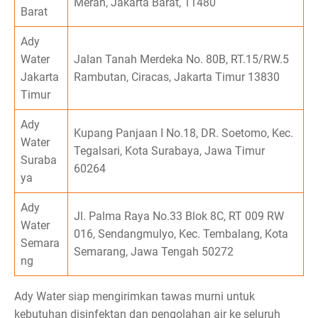
Merah, Jakarta Barat, 11480
Barat
Ady
Water
Jalan Tanah Merdeka No. 80B, RT.15/RW.5
Jakarta
Rambutan, Ciracas, Jakarta Timur 13830
Timur
Ady
Kupang Panjaan I No.18, DR. Soetomo, Kec.
Water
Tegalsari, Kota Surabaya, Jawa Timur
Suraba
60264
ya
Ady
Jl. Palma Raya No.33 Blok 8C, RT 009 RW
Water
016, Sendangmulyo, Kec. Tembalang, Kota
Semara
Semarang, Jawa Tengah 50272
ng
Ady Water siap mengirimkan tawas murni untuk
kebutuhan disinfektan dan pengolahan air ke seluruh