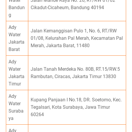
Water
Jalan Mande Raya No. 26, RT/RW 01/02
Bandun
Cikadut-Cicaheum, Bandung 40194
g
Ady
Jalan Kemanggisan Pulo 1, No. 6, RT/RW
Water
01/08, Kelurahan Pal Merah, Kecamatan Pal
Jakarta
Merah, Jakarta Barat, 11480
Barat
Ady
Water
Jalan Tanah Merdeka No. 80B, RT.15/RW.5
Jakarta
Rambutan, Ciracas, Jakarta Timur 13830
Timur
Ady
Kupang Panjaan I No.18, DR. Soetomo, Kec.
Water
Tegalsari, Kota Surabaya, Jawa Timur
Suraba
60264
ya
Ady