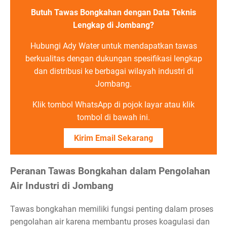
Butuh Tawas Bongkahan dengan Data Teknis
Lengkap di Jombang?
Hubungi Ady Water untuk mendapatkan tawas
berkualitas dengan dukungan spesifikasi lengkap
dan distribusi ke berbagai wilayah industri di
Jombang.
Klik tombol WhatsApp di pojok layar atau klik
tombol di bawah ini.
Kirim Email Sekarang
Peranan Tawas Bongkahan dalam Pengolahan
Air Industri di Jombang
Tawas bongkahan memiliki fungsi penting dalam proses
pengolahan air karena membantu proses koagulasi dan