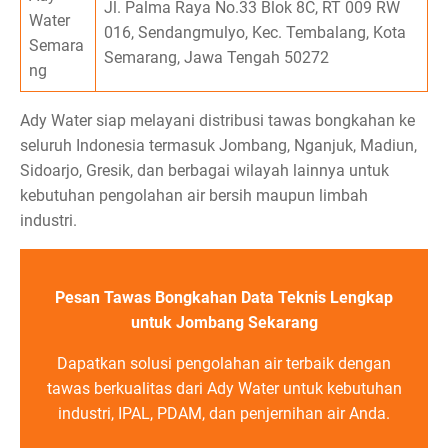
Jl. Palma Raya No.33 Blok 8C, RT 009 RW
Water
016, Sendangmulyo, Kec. Tembalang, Kota
Semara
Semarang, Jawa Tengah 50272
ng
Ady Water siap melayani distribusi tawas bongkahan ke
seluruh Indonesia termasuk Jombang, Nganjuk, Madiun,
Sidoarjo, Gresik, dan berbagai wilayah lainnya untuk
kebutuhan pengolahan air bersih maupun limbah
industri.
Pesan Tawas Bongkahan Data Teknis Lengkap
untuk Jombang Sekarang
Dapatkan solusi pengolahan air terbaik dengan
tawas berkualitas dari Ady Water untuk kebutuhan
industri, IPAL, PDAM, dan penjernihan air Anda.