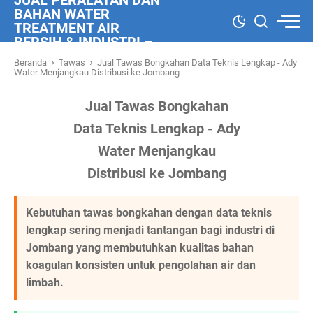
JUAL PERALATAN DAN
BAHAN WATER
TREATMENT AIR
BERSIH & INDUSTRI –
ADY WATER
›
›
Beranda
Tawas
Jual Tawas Bongkahan Data Teknis Lengkap - Ady
Water Menjangkau Distribusi ke Jombang
Jual Tawas Bongkahan
Data Teknis Lengkap - Ady
Water Menjangkau
Distribusi ke Jombang
Kebutuhan tawas bongkahan dengan data teknis
lengkap sering menjadi tantangan bagi industri di
Jombang yang membutuhkan kualitas bahan
koagulan konsisten untuk pengolahan air dan
limbah.