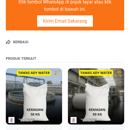
Klik tombol WhatsApp di pojok layar atau klik
tombol di bawah ini.
Kirim Email Sekarang
BERBAGI
PRODUK TERKAIT