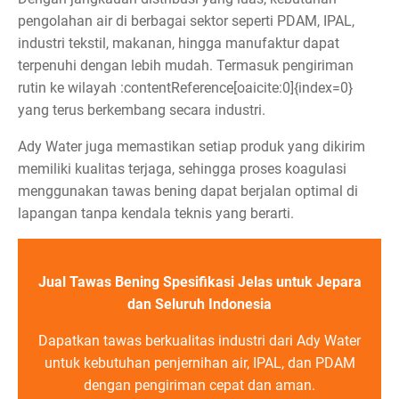
pengolahan air di berbagai sektor seperti PDAM, IPAL,
industri tekstil, makanan, hingga manufaktur dapat
terpenuhi dengan lebih mudah. Termasuk pengiriman
rutin ke wilayah :contentReference[oaicite:0]{index=0}
yang terus berkembang secara industri.
Ady Water juga memastikan setiap produk yang dikirim
memiliki kualitas terjaga, sehingga proses koagulasi
menggunakan tawas bening dapat berjalan optimal di
lapangan tanpa kendala teknis yang berarti.
Jual Tawas Bening Spesifikasi Jelas untuk Jepara
dan Seluruh Indonesia
Dapatkan tawas berkualitas industri dari Ady Water
untuk kebutuhan penjernihan air, IPAL, dan PDAM
dengan pengiriman cepat dan aman.