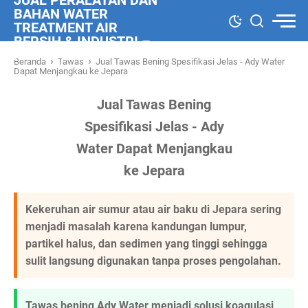
JUAL PERALATAN DAN
BAHAN WATER
TREATMENT AIR
BERSIH & INDUSTRI –
ADY WATER
›
›
Beranda
Tawas
Jual Tawas Bening Spesifikasi Jelas - Ady Water
Dapat Menjangkau ke Jepara
Jual Tawas Bening
Spesifikasi Jelas - Ady
Water Dapat Menjangkau
ke Jepara
Kekeruhan air sumur atau air baku di Jepara sering
menjadi masalah karena kandungan lumpur,
partikel halus, dan sedimen yang tinggi sehingga
sulit langsung digunakan tanpa proses pengolahan.
Tawas bening Ady Water menjadi solusi koagulasi